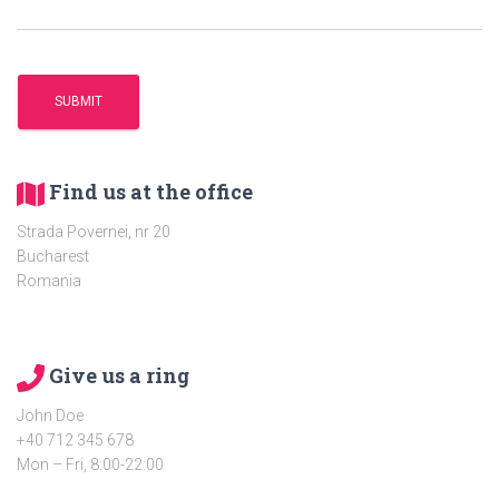
Find us at the office
Strada Povernei, nr 20
Bucharest
Romania
Give us a ring
John Doe
+40 712 345 678
Mon – Fri, 8:00-22:00