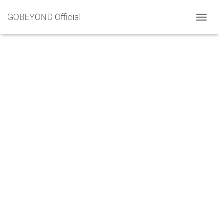
GOBEYOND Official
ナ
ビ
ゲ
ー
シ
ョ
ン
を
切
り
替
え