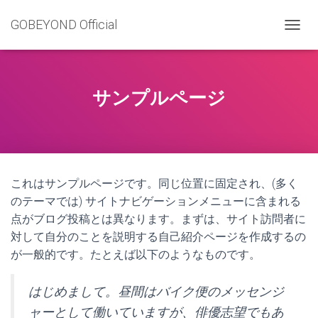
GOBEYOND Official
ナ
ビ
ゲ
ー
シ
サンプルページ
ョ
ン
を
切
り
替
これはサンプルページです。同じ位置に固定され、(多く
え
のテーマでは) サイトナビゲーションメニューに含まれる
点がブログ投稿とは異なります。まずは、サイト訪問者に
対して自分のことを説明する自己紹介ページを作成するの
が一般的です。たとえば以下のようなものです。
はじめまして。昼間はバイク便のメッセンジ
ャーとして働いていますが、俳優志望でもあ